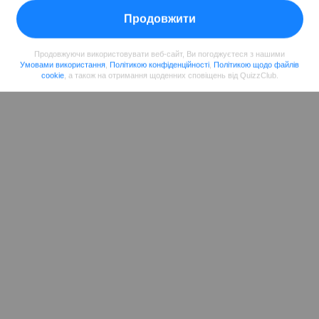
Поділитися
у Facebook
Продовжити
Продовжуючи використовувати веб-сайт, Ви погоджуєтеся з нашими
Умовами використання
,
Політикою конфіденційності
,
Політикою щодо файлів
cookie
, а також на отримання щоденних сповіщень від QuizzClub.