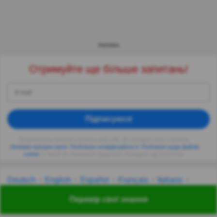
РЕКЛАМА
Отримуйте ще більше запитань!
Підписуюся
Продовжуючи використовувати веб-сайт, Ви погоджуєтеся з нашими
Умовами використання
,
Політикою конфіденційності
,
Політикою щодо файлів
cookie
, а також на отримання щоденних сповіщень від QuizzClub.
Deutsch
English
Español
Français
Italiano
Nederlands
Polski
Português
Svenska
Türkçe
Перевір свої знання
Русский
Українська
हिन्दी
한국어
汉语
漢語