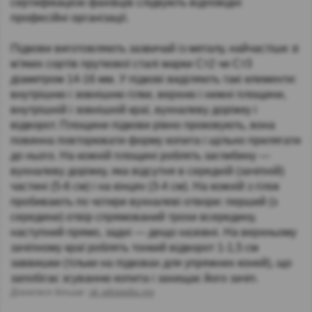
сертифікацією фахівців слідкують відповідні
професійні організації.
Підкови виготовляють зазвичай із металу, найчастіше зі
м'яких сортів пруткової сталі марки Ст2 чи Ст3
діаметром 14-16 мм. У підкові виділяють такі елементи:
внутрішню і зовнішню гілки, верхню і нижні площини,
внутрішній і зовнішній краї, вухналеву доріжку і
відворот. Площини підкови рівно проковують, вона
повинна повторювати форму копита і щільно прилягати
до нього. На кожній площині роблять заглибину —
вухналеву доріжку, яка відсутня в середній (зачіпній)
частині (5-6 см) і на кінцях (3-4 см). На кожній з гілок
пробивають по чотири вухналеві отвори: перший (з
середини) отвір спрямований трохи всередину,
наступний прямо, задні — дещо назовні. На верхньому
зачіпному краї роблять тонкий відворот 1-1,5 см
заввишки (тільки на підковах для упряжних коней), що
запобігає зсуванню копита і захищає його зачіп.
Дізнатися більше:
uk.wikipedia.org