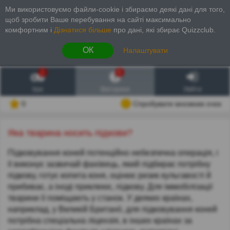
Ми використовуємо файли-cookie і збираємо деякі дані для того,
щоб зробити Ваше перебування на сайті максимально
комфортним і
Дізнатися більше
про дані, які збирає Quizzclub.
ОК
Налаштувати
1
6
Ігри
Вікторини
Увійти
0
Спробувати множник очок
Яка тварина носить підкови?
Підковування коней потенційно небезпечна операція, і
її виконує зазвичай фахівець, який підбирає потрібну
підкову, готує копита коня, оцінює ризик кульгавості й
прибиває, а іноді приклеює, підкову. Для іммобілізації
тварини її поміщають у станок. У деяких країнах,
наприклад, у Великій Британії, для підковування коней
потрібна спеціальна ліцензія, в інших країнах за