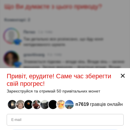
Що Ви думаєте з цього приводу?
Коментарі: 2
Петко
1 р. тому
Так детально все розписано, що йду коня
непідкованого шукати.
gravitivarg
4 р. тому
Зламається підкова – впаде кінь. Впаде кінь – загине
вершник. Загине вершник – фортеця впаде. Впаде
фортеця – не буде держави.
✕
Привіт, ерудите! Саме час зберегти
свій прогрес!
Автор:
Зареєструйся та отримай 50 привітальних монет
Кристи
n7619
гравців онлайн
Автор (quizauthors.com)