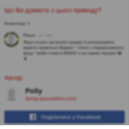
Що Ви думаєте з цього приводу?
Коментарі: 1
Player
1 р. тому
Якщо хочете заплутати гравців то розташовуйте
варінти правильно.Варіант " нічого з перерахованого
вище" треба ставити ВНИЗУ а не самим першим.😂
🤷
Автор:
Polly
Автор (quizauthors.com)
Поділитися
у Facebook