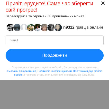
✕
Привіт, ерудите! Саме час зберегти
свій прогрес!
Зареєструйся та отримай 50 привітальних монет
n9312
гравців онлайн
Продовжити
Продовжуючи використовувати веб-сайт, Ви погоджуєтеся з нашими
Умовами використання
,
Політикою конфіденційності
,
Політикою щодо файлів
cookie
, а також на отримання щоденних сповіщень від QuizzClub.