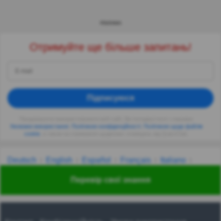
РЕКЛАМА
Отримуйте ще більше запитань!
Підписуюся
Продовжуючи використовувати веб-сайт, Ви погоджуєтеся з нашими
Умовами використання
,
Політикою конфіденційності
,
Політикою щодо файлів
cookie
, а також на отримання щоденних сповіщень від QuizzClub.
Deutsch
English
Español
Français
Italiano
Nederlands
Polski
Português
Svenska
Türkçe
Перевір свої знання
Русский
Українська
हिन्दी
한국어
汉语
漢語