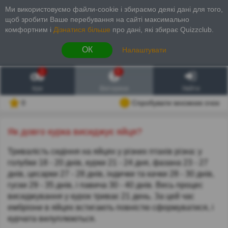
Ми використовуємо файли-cookie і збираємо деякі дані для того,
щоб зробити Ваше перебування на сайті максимально
комфортним і
Дізнатися більше
про дані, які збирає Quizzclub.
ОК
Налаштувати
1
6
Ігри
Вікторини
Увійти
0
Спробувати множник очок
Як довго курка висиджує яйця?
Тривалість сидіння на яйцях у різних птахів різна: у
голубки 18 - 20 днів, курки 21 - 24 дня, фазана 23 - 27
днів, цесарки 27 - 28 днів, індички та качки 28 - 30 днів,
гуски 29 - 35 днів, і павича 30 - 40 днів. Весь процес
висиджування у курок триває 21 день. За цей час
ембріони в яйцях встигають повністю сформуватися, і
курчата вилуплюються.