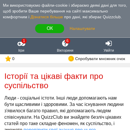
Ми використовуємо файли-cookie і збираємо деякі дані для того,
щоб зробити Ваше перебування на сайті максимально
комфортним і
Дізнатися більше
про дані, які збирає Quizzclub.
ОК
Налаштувати
1
6
Ігри
Вікторини
Увійти
0
Спробувати множник очок
Історії та цікаві факти про
суспільство
Люди - соціальні істоти. Інші люди допомагають нам
бути щасливими і здоровими. За час існування людини
з'явилося багато правил, які допомагають людям
співіснувати. На QuizzClub ви знайдете безліч цікавих
статей про таке складне феномен, як суспільство, і
зможете
перевірити свої знання про нього
.