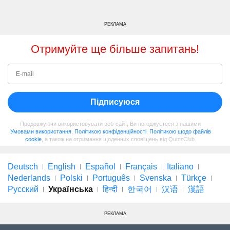
РЕКЛАМА
Отримуйте ще більше запитань!
Підписуюся
Продовжуючи використовувати веб-сайт, Ви погоджуєтеся з нашими
Умовами використання
,
Політикою конфіденційності
,
Політикою щодо файлів
cookie
, а також на отримання щоденних сповіщень від QuizzClub.
Deutsch
English
Español
Français
Italiano
Nederlands
Polski
Português
Svenska
Türkçe
Русский
Українська
हिन्दी
한국어
汉语
漢語
РЕКЛАМА