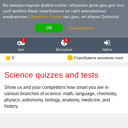
Ми використовуємо файли-cookie і збираємо деякі дані для того,
щоб зробити Ваше перебування на сайті максимально
комфортним і
Дізнатися більше
про дані, які збирає Quizzclub.
ОК
Налаштувати
1
6
Ігри
Вікторини
Увійти
0
Спробувати множник очок
Science quizzes and tests
Show us and your competitors how smart you are in
various branches of science: math, language, chemistry,
physics, astronomy, biology, anatomy, medicine, and
history.