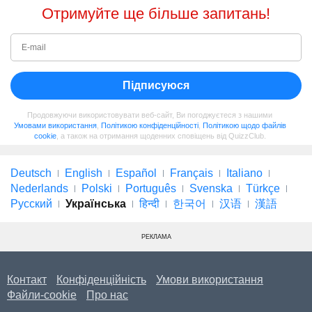
Отримуйте ще більше запитань!
Підписуюся
Продовжуючи використовувати веб-сайт, Ви погоджуєтеся з нашими
Умовами використання
,
Політикою конфіденційності
,
Політикою щодо файлів
cookie
, а також на отримання щоденних сповіщень від QuizzClub.
Deutsch
English
Español
Français
Italiano
Nederlands
Polski
Português
Svenska
Türkçe
Русский
Українська
हिन्दी
한국어
汉语
漢語
РЕКЛАМА
Контакт
Конфіденційність
Умови використання
Файли-cookie
Про нас