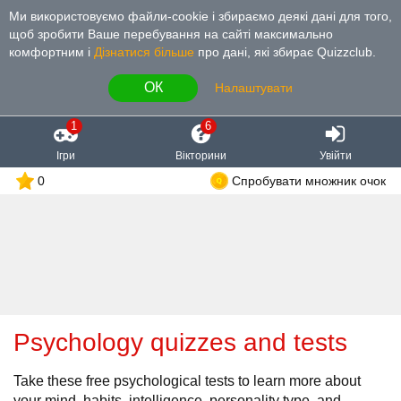
Ми використовуємо файли-cookie і збираємо деякі дані для того,
щоб зробити Ваше перебування на сайті максимально
комфортним і
Дізнатися більше
про дані, які збирає Quizzclub.
ОК
Налаштувати
1
6
Ігри
Вікторини
Увійти
0
Спробувати множник очок
Psychology quizzes and tests
Take these free psychological tests to learn more about
your mind, habits, intelligence, personality type, and