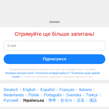
РЕКЛАМА
Отримуйте ще більше запитань!
Підписуюся
Продовжуючи використовувати веб-сайт, Ви погоджуєтеся з нашими
Умовами використання
,
Політикою конфіденційності
,
Політикою щодо файлів
cookie
, а також на отримання щоденних сповіщень від QuizzClub.
Deutsch
English
Español
Français
Italiano
Nederlands
Polski
Português
Svenska
Türkçe
Русский
Українська
हिन्दी
한국어
汉语
漢語