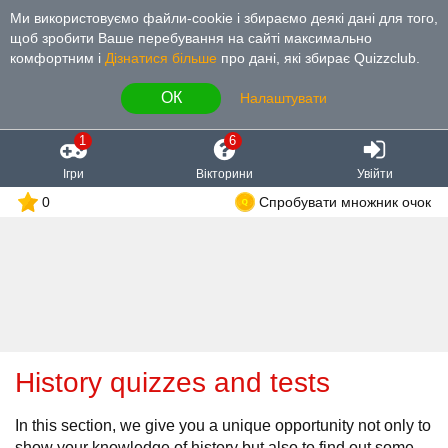
Ми використовуємо файли-cookie і збираємо деякі дані для того,
щоб зробити Ваше перебування на сайті максимально
комфортним і
Дізнатися більше
про дані, які збирає Quizzclub.
ОК
Налаштувати
1
6
Ігри
Вікторини
Увійти
0
Спробувати множник очок
History quizzes and tests
In this section, we give you a unique opportunity not only to
show your knowledge of history but also to find out some