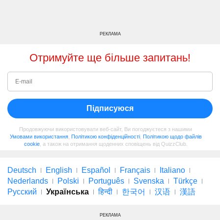
РЕКЛАМА
Отримуйте ще більше запитань!
Підписуюся
Продовжуючи використовувати веб-сайт, Ви погоджуєтеся з нашими
Умовами використання
,
Політикою конфіденційності
,
Політикою щодо файлів
cookie
, а також на отримання щоденних сповіщень від QuizzClub.
Deutsch
English
Español
Français
Italiano
Nederlands
Polski
Português
Svenska
Türkçe
Русский
Українська
हिन्दी
한국어
汉语
漢語
РЕКЛАМА