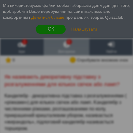
Ми використовуємо файли-cookie і збираємо деякі дані для того,
щоб зробити Ваше перебування на сайті максимально
комфортним і
Дізнатися більше
про дані, які збирає Quizzclub.
ОК
Налаштувати
1
6
Ігри
Вікторини
Увійти
0
Спробувати множник очок
Як називають декоративну підставку з
розгалуженнями для кількох свічок або ламп?
Канделябр - декоративна підставка з розгалуженнями (
«ріжками») для кількох свічок або ламп. Kанделябр з
численними ріжками, розташованими по колу,
прикрашений кришталевим убором, називається
«жирандоль», підлоговий канделябр називається
торшером.