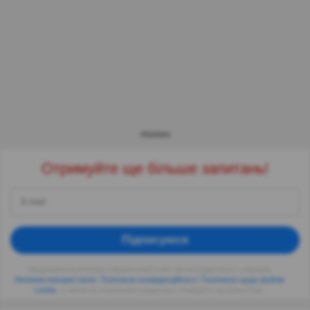
РЕКЛАМА
Отримуйте ще більше запитань!
Підписуюся
Продовжуючи використовувати веб-сайт, Ви погоджуєтеся з нашими
Умовами використання
,
Політикою конфіденційності
,
Політикою щодо файлів
cookie
, а також на отримання щоденних сповіщень від QuizzClub.