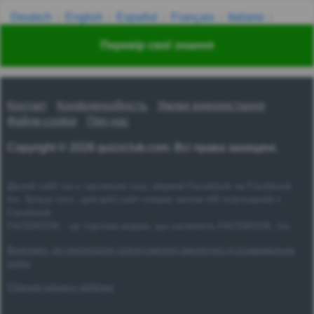
Deutsch
English
Español
Français
Italiano
Nederlands
Polski
Português
Svenska
Türkçe
Перевір свої знання
Русский
Українська
हिन्दी
한국어
汉语
漢語
Контакт
Конфіденційність
Умови використання
Файли-cookie
Про нас
Copyright © 2026 quizzclub.com. Всі права захищені.
Даний сайт не є частиною соц. мережі Facebook чи Facebook
Inc. Більш того, цей веб-сайт ніяким чином НЕ пов'язаний з
Facebook.
FACEBOOK - це торгова марка, що належить FACEBOOK, Inc.
Важливо: всі матеріали представлені виключно в розважальна
цілях
Change privacy settings