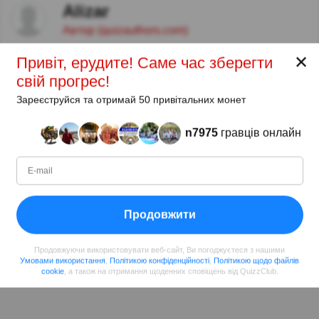
Alizar
Автор (quizauthors.com)
✕
Привіт, ерудите! Саме час зберегти
Поділитися
у Facebook
свій прогрес!
Зареєструйся та отримай 50 привітальних монет
n7975
гравців онлайн
Продовжити
Продовжуючи використовувати веб-сайт, Ви погоджуєтеся з нашими
Умовами використання
,
Політикою конфіденційності
,
Політикою щодо файлів
cookie
, а також на отримання щоденних сповіщень від QuizzClub.