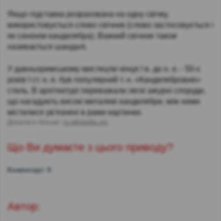
Якщо підставка розрахована на одну свічку,
використовується слово свічник (слово застосовується і
як синонім канделябра). Важкий свічник також
називається шандалі.
У давньоримському мистецтві кінця I в. до н. е. - 50-х
років I ст. н. е. був популярний т. н. «Канделябровие»
стиль. В архітектурі переважали легкі ажурні споруди,
що нагадують високі металеві канделябри, між ними
містилися ув'язнені в рами картинки.
Дізнатися більше:
ru.wikipedia.org
Що Ви думаєте з цього приводу?
Коментарі: 0
Автор: