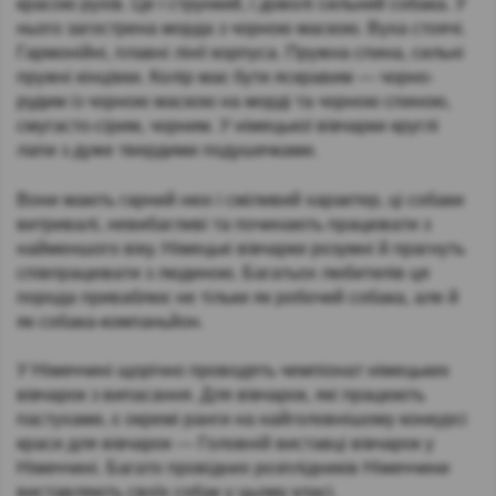
красою рухів. Це і стрункий, і доволі сильний собака. У
нього загострена морда з чорною маскою. Вуха стоячі.
Гармонійні, плавні лінії корпуса. Пружна спина, сильні
пружні кінцівки. Колір має бути яскравим — чорно-
рудим із чорною маскою на морді та чорною спиною,
смугасто-сірим, чорним. У німецької вівчарки круглі
лапи з дуже твердими подушечками.
Вони мають гарний нюх і сміливий характер, ці собаки
витривалі, невибагливі та починають працювати з
найменшого віку. Німецькі вівчарки розумні й прагнуть
співпрацювати з людиною. Багатьох любителів ця
порода приваблює не тільки як робочий собака, але й
як собака-компаньйон.
У Німеччині щорічно проводять чемпіонат німецьких
вівчарок з випасання. Для вівчарок, які працюють
пастухами, є окремі ранги на найголовнішому конкурсі
краси для вівчарок — Головній виставці вівчарок у
Німеччині. Багато провідних розплідників Німеччини
виставляють своїх собак у цьому класі.