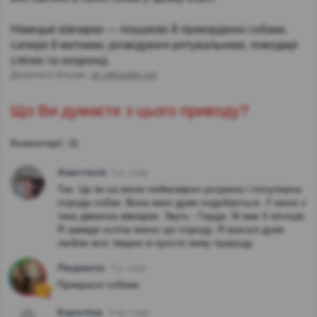
Німецькі вівчарки — пошукові й прикордонні собаки,
сапери й митники, розвідувачі-рятувальники, поводирі
сліпих та охоронці.
Дізнатися більше:
uk.wikipedia.org
Що Ви думаєте з цього приводу?
Коментарі: 11
Анастасія
5 р. тому
Так. Це як на мене неймовірно розумна і популярна
порода собак. Вона мені дуже подобається. У мене є
така дівчинка вівчарки. Звуть - Герда. Їй вже 5 місяців.
Я завжди хотіла імено цю породу. Я взагалі дуже
люблю всіх тварин в просто живу природу.
Людмила
5 р. тому
Прекрасні собаки.
Кароліна
9 міс тому