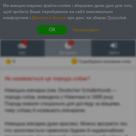
Ми використовуємо файли-cookie і збираємо деякі дані для того,
щоб зробити Ваше перебування на сайті максимально
комфортним і
Дізнатися більше
про дані, які збирає Quizzclub.
ОК
Налаштувати
1
6
Ігри
Вікторини
Увійти
0
Спробувати множник очок
Як називається ця порода собак?
Німецька вівчарка (нім. Deutscher Schäferhund) —
порода собак, виведена у Німеччині в 1899 році.
Породу вивели спеціально для догляду за вівцями,
тому собаку й називають вівчаркою.
Німецька вівчарка дуже красива. Можна зрозуміти тих,
хто захоплюється гармонією будови й надзвичайною