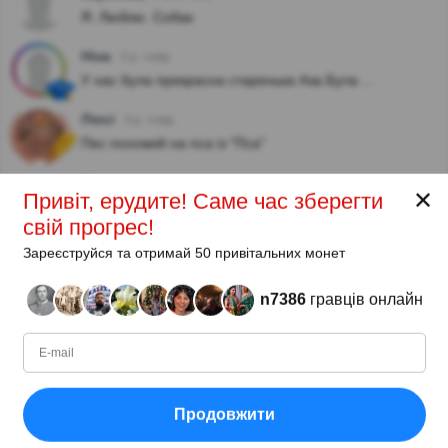
Я. Люблю. Собак
Ніна
3 р. тому
У нас була прекрасна старенька Аза.Була ...
Люсі
3 р. тому
Пес похожий на пса із "Пса"
Показати відповіді
✕
Привіт, ерудите! Саме час зберегти
Настя О.
4 р. тому
свій прогрес!
В мене є її звати-Хайлі.
Зареєструйся та отримай 50 привітальних монет
Ніна
5 р. тому
n7386
гравців онлайн
Моя мрія
Player
5 р. тому
Супер собаки 🥰
Player
6 р. тому
Продовжити
гарна порода яка часто рятувала людей