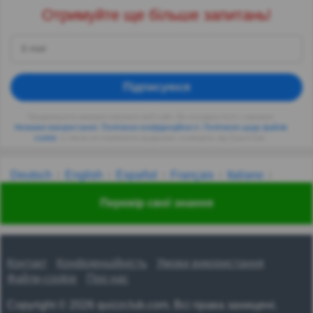
Отримуйте ще більше запитань!
Підписуюся
Продовжуючи використовувати веб-сайт, Ви погоджуєтеся з нашими
Умовами використання
,
Політикою конфіденційності
,
Політикою щодо файлів
cookie
, а також на отримання щоденних сповіщень від QuizzClub.
Deutsch
English
Español
Français
Italiano
Nederlands
Polski
Português
Svenska
Türkçe
Перевір свої знання
Русский
Українська
हिन्दी
한국어
汉语
漢語
Контакт
Конфіденційність
Умови використання
Файли-cookie
Про нас
Copyright © 2026 quizzclub.com. Всі права захищені.