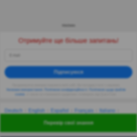
РЕКЛАМА
Отримуйте ще більше запитань!
Підписуюся
Продовжуючи використовувати веб-сайт, Ви погоджуєтеся з нашими
Умовами використання
,
Політикою конфіденційності
,
Політикою щодо файлів
cookie
, а також на отримання щоденних сповіщень від QuizzClub.
Deutsch
English
Español
Français
Italiano
Nederlands
Polski
Português
Svenska
Türkçe
Перевір свої знання
Русский
Українська
हिन्दी
한국어
汉语
漢語