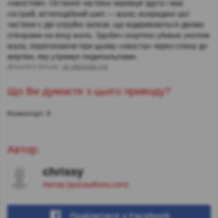
«хвостом». Остання частина черевця здута і має
гострий, кігтеподібний шип — жало; всередині цієї
частини є дві отруйні залози, що відкриваються двома
отворами на кінці жала. Здобич скорпіон убиває уколом
жала, перегинаючи при цьому «хвоста» через спину до
жертви, яку утримує педипальпами.
Дізнатися більше:
uk.wikipedia.org
Що Ви думаєте з цього приводу?
Коментарі: 0
Автор:
chrissy
Автор (quizauthors.com)
Поділитися
у Facebook