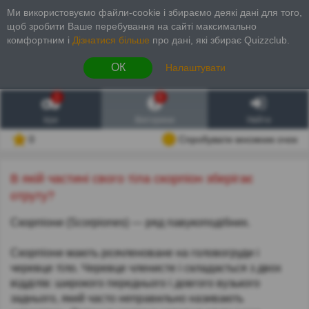
Ми використовуємо файли-cookie і збираємо деякі дані для того,
щоб зробити Ваше перебування на сайті максимально
комфортним і
Дізнатися більше
про дані, які збирає Quizzclub.
ОК
Налаштувати
1
6
Ігри
Вікторини
Увійти
0
Спробувати множник очок
В якій частині свого тіла скорпіон зберігає
отруту?
Скорпіони (Scorpiones) — ряд павукоподібних.
Скорпіони мають розчленоване на головогруди і
черевце тіло. Черевце членисте і складається з двох
відділів: широкого переднього і довгого вузького
заднього, який часто неправильно називають