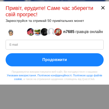
✕
Привіт, ерудите! Саме час зберегти
свій прогрес!
Зареєструйся та отримай 50 привітальних монет
n7685
гравців онлайн
Продовжити
Продовжуючи використовувати веб-сайт, Ви погоджуєтеся з нашими
Умовами використання
,
Політикою конфіденційності
,
Політикою щодо файлів
cookie
, а також на отримання щоденних сповіщень від QuizzClub.